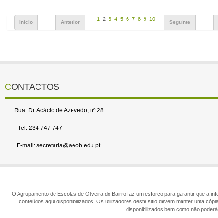
1
2
3
4
5
6
7
8
9
10
Início
Anterior
Seguinte
CONTACTOS
Rua Dr. Acácio de Azevedo, nº 28
Tel: 234 747 747
E-mail: secretaria@aeob.edu.pt
O Agrupamento de Escolas de Oliveira do Bairro faz um esforço para garantir que a info
conteúdos aqui disponibilizados. Os utilizadores deste sitio devem manter uma cópi
disponibilizados bem como não poderá 