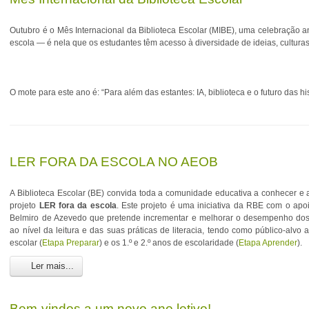
Outubro é o Mês Internacional da Biblioteca Escolar (MIBE), uma celebração an
escola — é nela que os estudantes têm acesso à diversidade de ideias, culturas
O mote para este ano é: “Para além das estantes: IA, biblioteca e o futuro das his
LER FORA DA ESCOLA NO AEOB
A Biblioteca Escolar (BE) convida toda a comunidade educativa a conhecer e 
projeto
LER fora da escola
. Este projeto é uma iniciativa da RBE com o ap
Belmiro de Azevedo que pretende incrementar e melhorar o desempenho do
ao nível da leitura e das suas práticas de literacia, tendo como público-alvo
escolar (
Etapa Preparar
) e os 1.º e 2.º anos de escolaridade (
Etapa Aprender
).
Ler mais...
Bem-vindos a um novo ano letivo!