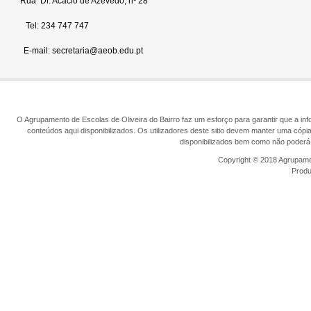
Rua Dr. Acácio de Azevedo, nº 28
Tel: 234 747 747
E-mail: secretaria@aeob.edu.pt
O Agrupamento de Escolas de Oliveira do Bairro faz um esforço para garantir que a info
conteúdos aqui disponibilizados. Os utilizadores deste sitio devem manter uma cópi
disponibilizados bem como não poderá 
Copyright © 2018 Agrupamen
Prod