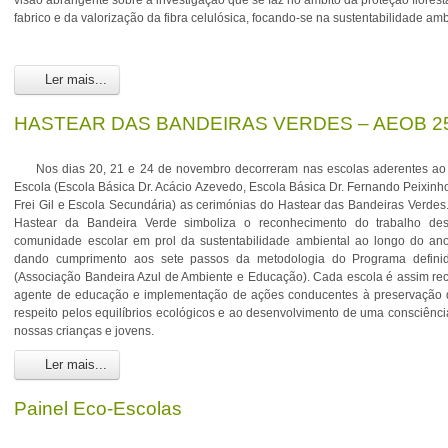
visão abrangente sobre a investigação que se faz no âmbito da proteção flores
fabrico e da valorização da fibra celulósica, focando-se na sustentabilidade amb
Ler mais...
HASTEAR DAS BANDEIRAS VERDES – AEOB 25
Nos dias 20, 21 e 24 de novembro decorreram nas escolas aderentes ao
Escola (Escola Básica Dr. Acácio Azevedo, Escola Básica Dr. Fernando Peixinh
Frei Gil e Escola Secundária) as cerimónias do Hastear das Bandeiras Verde
Hastear da Bandeira Verde simboliza o reconhecimento do trabalho des
comunidade escolar em prol da sustentabilidade ambiental ao longo do ano l
dando cumprimento aos sete passos da metodologia do Programa defin
(Associação Bandeira Azul de Ambiente e Educação). Cada escola é assim r
agente de educação e implementação de ações conducentes à preservação 
respeito pelos equilíbrios ecológicos e ao desenvolvimento de uma consciênc
nossas crianças e jovens.
Ler mais...
Painel Eco-Escolas