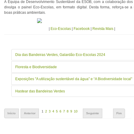
A Equipa de Desenvolvimento Sustentável da ESOB, com a colaboração dos
divulga o painel Eco-Escolas, em formato digital. Desta forma, reforça-se
boas práticas ambientais.
|
Eco-Escolas
|
Facebook
|
Revista Mais
|
Dia das Bandeiras Verdes, Galardão Eco-Escolas 2024
Floresta e Biodiversidade
Exposições "A utilização sustentável da água” e “A Biodiversidade local”
Hastear das Bandeiras Verdes
1
2
3
4
5
6
7
8
9
10
Início
Anterior
Seguinte
Fim