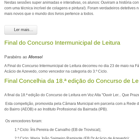
Nestas sessões super animadas e interativas, os alunos: Ouviram a história conta
com uma técnica incrível de colagens e pintura!). Foram verdadeiros detetives 
mais novos que o mundo dos livros pertence a todos.
Ler mais...
Final do Concurso Intermunicipal de Leitura
Parabéns ao
Afonso
!
A Final do Concurso Intermunicipal de Leitura decorreu no dia 23 de maio na F
Acácio de Azevedo, como vencedor na categoria do 3.º Ciclo.
Final Concelhia da 18.ª edição do Concurso de Lei
A final da 18.ª edição do Concurso de Leitura em Voz Alta "Ouvir Ler... Que Prazer
Esta competição, promovida pela Câmara Municipal em parceria com a Rede de 
do Bairro (AEOB) e ao Instituto Profissional da Bairrada (IPB).
Os vencedores foram:
1.º Ciclo: Íris Pereira de Carvalho (EB de Troviscal);
2.º Ciclo: Maria João Saimeiro Ramisote (EB Dr.Acácio de Azevedo);