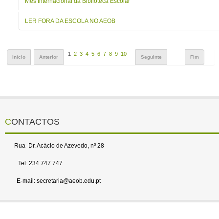
Mês Internacional da Biblioteca Escolar
LER FORA DA ESCOLA NO AEOB
1
2
3
4
5
6
7
8
9
10
Início
Anterior
Seguinte
Fim
CONTACTOS
Rua Dr. Acácio de Azevedo, nº 28
Tel: 234 747 747
E-mail: secretaria@aeob.edu.pt