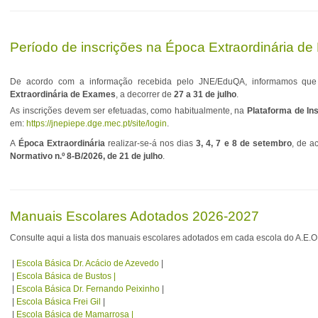
Período de inscrições na Época Extraordinária d
De acordo com a informação recebida pelo JNE/EduQA, informamos que 
Extraordinária de Exames
, a decorrer de
27 a 31 de julho
.
As inscrições devem ser efetuadas, como habitualmente, na
Plataforma de In
em:
https://jnepiepe.dge.mec.pt/site/login
.
A
Época Extraordinária
realizar‑se‑á nos dias
3, 4, 7 e 8 de setembro
, de a
Normativo n.º 8‑B/2026, de 21 de julho
.
Manuais Escolares Adotados 2026-2027
Consulte aqui a lista dos manuais escolares adotados em cada escola do A.E.O
|
Escola Básica Dr. Acácio de Azevedo
|
|
Escola Básica de Bustos |
|
Escola Básica Dr. Fernando Peixinho
|
|
Escola Básica Frei Gil
|
|
Escola Básica de Mamarrosa |