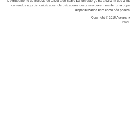
O Agrupamento de Escolas de Oliveira do Bairro faz um esforço para garantir que a info
conteúdos aqui disponibilizados. Os utilizadores deste sitio devem manter uma cópi
disponibilizados bem como não poderá 
Copyright © 2018 Agrupamen
Prod