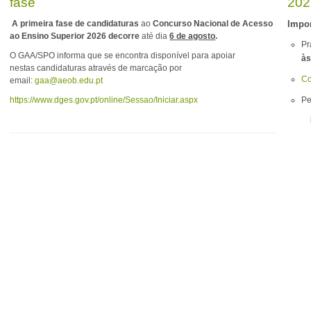
fase
202
A primeira fase de candidaturas
ao
Concurso Nacional de Acesso
Impor
ao Ensino Superior 2026 decorre
até dia
6 de agosto
.
Pr
O GAA/SPO informa que se encontra disponível para apoiar
às
nestas candidaturas através de marcação por
Co
email:
gaa@aeob.edu.pt
https://www.dges.gov.pt/
online/Sessao/Iniciar.aspx
Pe