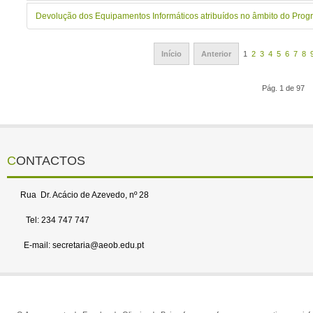
Devolução dos Equipamentos Informáticos atribuídos no âmbito do Progr
Início
Anterior
1
2
3
4
5
6
7
8
Pág. 1 de 97
CONTACTOS
Rua Dr. Acácio de Azevedo, nº 28
Tel: 234 747 747
E-mail: secretaria@aeob.edu.pt