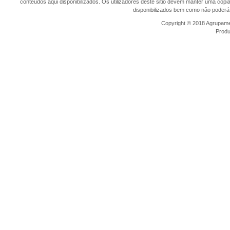
conteúdos aqui disponibilizados. Os utilizadores deste sitio devem manter uma cópi
disponibilizados bem como não poderá 
Copyright © 2018 Agrupamen
Prod